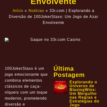
Envolvente
Início
»
Notícias
»
33r.com | Explorando a
Diversão de 100JokerStaxx: Um Jogo de Azar
Envolvente
Última
100JokerStaxx é um
Postagem
jogo emocionante que
combina elementos
Explorando o
Universo de
clássicos de caça-
BlazingWins:
níqueis com um toque
Um Mergulho
nas Regras e
moderno, prometendo
Estratégias do
diversão e
Jogo