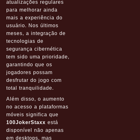
atualizações regulares
para melhorar ainda
mais a experiência do
usuário. Nos últimos
meses, a integração de
tecnologias de
segurança cibernética
tem sido uma prioridade,
garantindo que os
jogadores possam
desfrutar do jogo com
total tranquilidade.
Além disso, o aumento
no acesso a plataformas
móveis significa que
100JokerStaxx
está
disponível não apenas
em desktops, mas