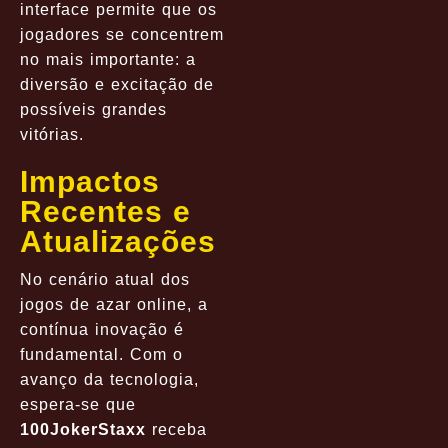
interface permite que os
jogadores se concentrem
no mais importante: a
diversão e excitação de
possíveis grandes
vitórias.
Impactos
Recentes e
Atualizações
No cenário atual dos
jogos de azar online, a
contínua inovação é
fundamental. Com o
avanço da tecnologia,
espera-se que
100JokerStaxx
receba