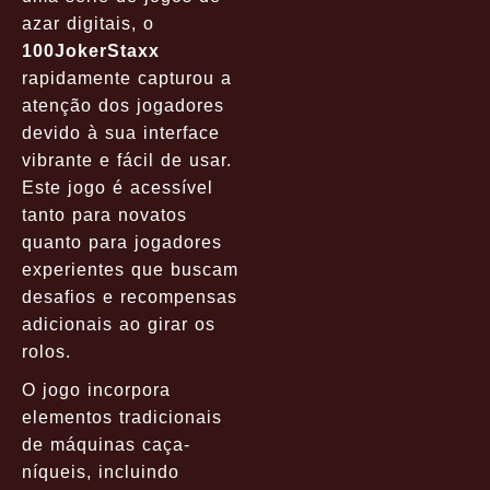
azar digitais, o
100JokerStaxx
rapidamente capturou a
atenção dos jogadores
devido à sua interface
vibrante e fácil de usar.
Este jogo é acessível
tanto para novatos
quanto para jogadores
experientes que buscam
desafios e recompensas
adicionais ao girar os
rolos.
O jogo incorpora
elementos tradicionais
de máquinas caça-
níqueis, incluindo