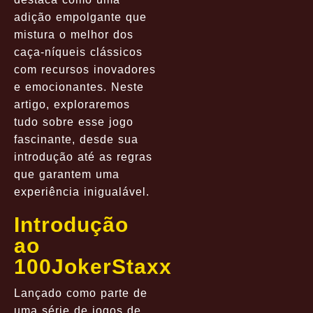
adição empolgante que
mistura o melhor dos
caça-níqueis clássicos
com recursos inovadores
e emocionantes. Neste
artigo, exploraremos
tudo sobre esse jogo
fascinante, desde sua
introdução até as regras
que garantem uma
experiência inigualável.
Introdução
ao
100JokerStaxx
Lançado como parte de
uma série de jogos de