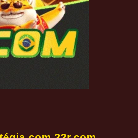
atégia com 33r.com