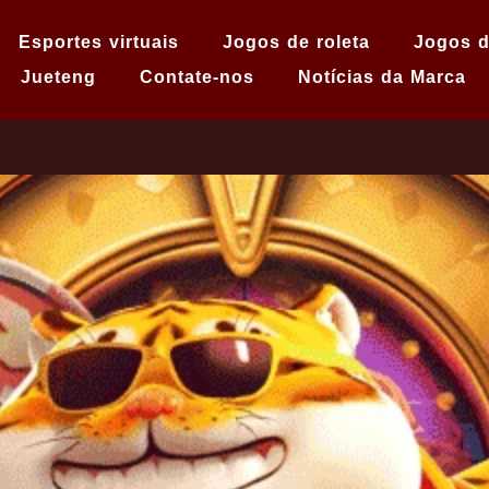
Esportes virtuais
Jogos de roleta
Jogos d
Jueteng
Contate-nos
Notícias da Marca