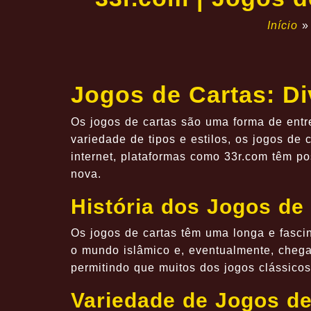
Início
Jogos de Cartas: Di
Os jogos de cartas são uma forma de ent
variedade de tipos e estilos, os jogos de
internet, plataformas como 33r.com têm p
nova.
História dos Jogos de
Os jogos de cartas têm uma longa e fasci
o mundo islâmico e, eventualmente, chega
permitindo que muitos dos jogos clássic
Variedade de Jogos de