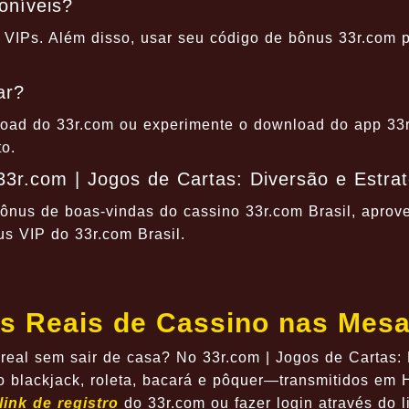
oníveis?
 VIPs. Além disso, usar seu código de bônus 33r.com 
ar?
load do 33r.com ou experimente o download do app 33r
o.
33r.com | Jogos de Cartas: Diversão e Estra
bônus de boas-vindas do cassino 33r.com Brasil, aprove
s VIP do 33r.com Brasil.
 Reais de Cassino nas Mesa
eal sem sair de casa? No 33r.com | Jogos de Cartas: 
 blackjack, roleta, bacará e pôquer—transmitidos em 
link de registro
do 33r.com ou fazer login através do l