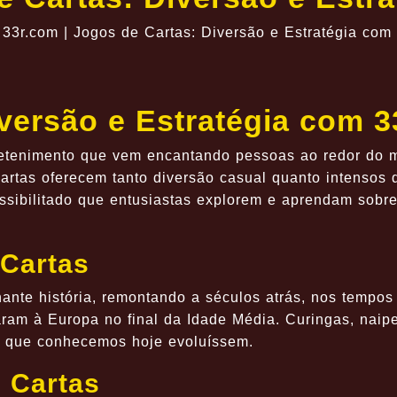
»
33r.com | Jogos de Cartas: Diversão e Estratégia com
versão e Estratégia com 
retenimento que vem encantando pessoas ao redor do 
 cartas oferecem tanto diversão casual quanto intensos
ossibilitado que entusiastas explorem e aprendam sobr
 Cartas
nante história, remontando a séculos atrás, nos tempos
ram à Europa no final da Idade Média. Curingas, naip
os que conhecemos hoje evoluíssem.
 Cartas