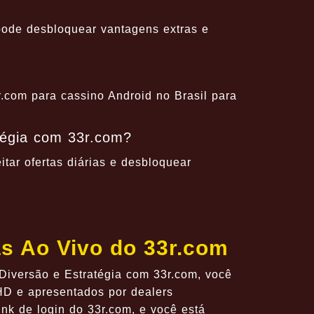
pode desbloquear vantagens extras e
.com para cassino Android no Brasil para
tégia com 33r.com?
itar ofertas diárias e desbloquear
s Ao Vivo do 33r.com
Diversão e Estratégia com 33r.com, você
HD e apresentados por dealers
ink de login do 33r.com, e você está