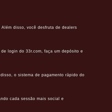
 Além disso, você desfruta de dealers
k de login do 33r.com, faça um depósito e
disso, o sistema de pagamento rápido do
ando cada sessão mais social e