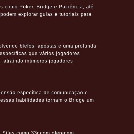
s como Poker, Bridge e Paciência, até
podem explorar guias e tutoriais para
olvendo blefes, apostas e uma profunda
specíficas que vários jogadores
, atraindo inúmeros jogadores
reensão específica de comunicação e
 essas habilidades tornam o Bridge um
. Sites como 33r.com oferecem