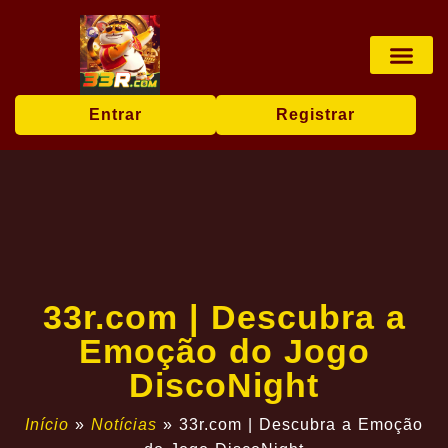
Esportes virtua
Jogos de ro
Jogos de cartas
Contate-nos
Notícias da Marca
Entrar
Registrar
33r.com | Descubra a
Emoção do Jogo
DiscoNight
Início
»
Notícias
»
33r.com | Descubra a Emoção