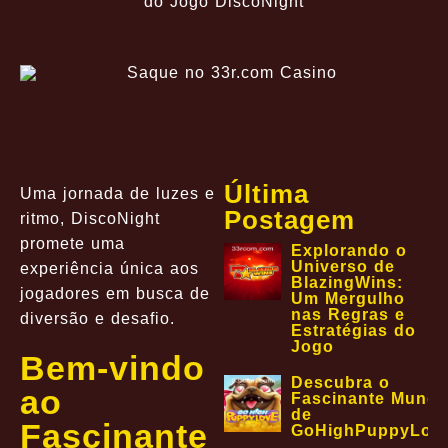
do Jogo DiscoNight
Última
Uma jornada de luzes e
Postagem
ritmo, DiscoNight
promete uma
Explorando o
Universo de
experiência única aos
BlazingWins:
jogadores em busca de
Um Mergulho
nas Regras e
diversão e desafio.
Estratégias do
Jogo
Bem-vindo
Descubra o
ao
Fascinante Mund
de
Fascinante
GoHighPuppyLov