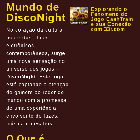
Mundo de
Explorando o
DiscoNight
Fenômeno do
Jogo CashTrain
e sua Conexão
com 33r.com
No coração da cultura
pop e dos ritmos
eletrônicos
contemporâneos, surge
uma nova sensação no
universo dos jogos –
DiscoNight
. Este jogo
está captando a atenção
de gamers ao redor do
mundo com a promessa
de uma experiência
envolvente de luzes,
música e desafios.
O Que é