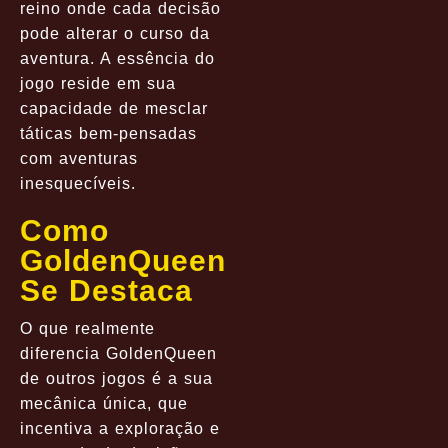
reino onde cada decisão
pode alterar o curso da
aventura. A essência do
jogo reside em sua
capacidade de mesclar
táticas bem-pensadas
com aventuras
inesquecíveis.
Como
GoldenQueen
Se Destaca
O que realmente
diferencia GoldenQueen
de outros jogos é a sua
mecânica única, que
incentiva a exploração e