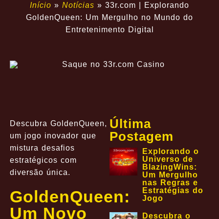
Início
»
Notícias
»
33r.com | Explorando
GoldenQueen: Um Mergulho no Mundo do
Entretenimento Digital
Última
Descubra GoldenQueen,
Postagem
um jogo inovador que
mistura desafios
Explorando o
Universo de
estratégicos com
BlazingWins:
diversão única.
Um Mergulho
nas Regras e
Estratégias do
GoldenQueen:
Jogo
Um Novo
Descubra o