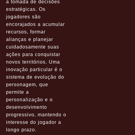
a tomada de decisões
estratégicas. Os
jogadores são
encorajados a acumular
recursos, formar
alianças e planejar
cuidadosamente suas
ações para conquistar
novos territórios. Uma
inovação particular é o
sistema de evolução do
personagem, que
permite a
personalização e o
desenvolvimento
progressivo, mantendo o
interesse do jogador a
longo prazo.