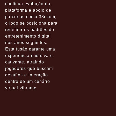
contínua evolução da
plataforma e apoio de
parcerias como 33r.com,
o jogo se posiciona para
redefinir os padrões do
entretenimento digital
nos anos seguintes.
Esta fusão garante uma
experiência imersiva e
cativante, atraindo
jogadores que buscam
desafios e interação
dentro de um cenário
virtual vibrante.