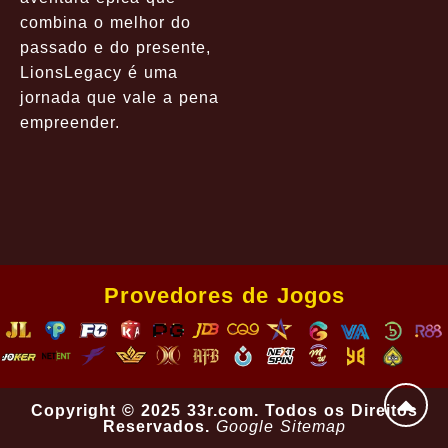
combina o melhor do
passado e do presente,
LionsLegacy é uma
jornada que vale a pena
empreender.
Provedores de Jogos
Copyright © 2025 33r.com. Todos os Direitos
Reservados.
Google Sitemap