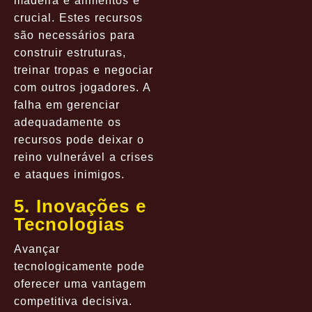
madeira e alimentos é
crucial. Estes recursos
são necessários para
construir estruturas,
treinar tropas e negociar
com outros jogadores. A
falha em gerenciar
adequadamente os
recursos pode deixar o
reino vulnerável a crises
e ataques inimigos.
5. Inovações e
Tecnologias
Avançar
tecnologicamente pode
oferecer uma vantagem
competitiva decisiva.