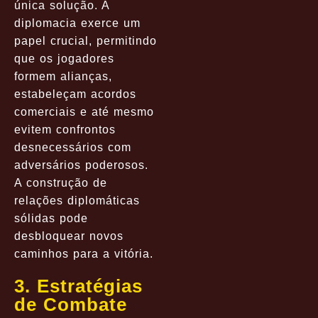
única solução. A
diplomacia exerce um
papel crucial, permitindo
que os jogadores
formem alianças,
estabeleçam acordos
comerciais e até mesmo
evitem confrontos
desnecessários com
adversários poderosos.
A construção de
relações diplomáticas
sólidas pode
desbloquear novos
caminhos para a vitória.
3. Estratégias
de Combate