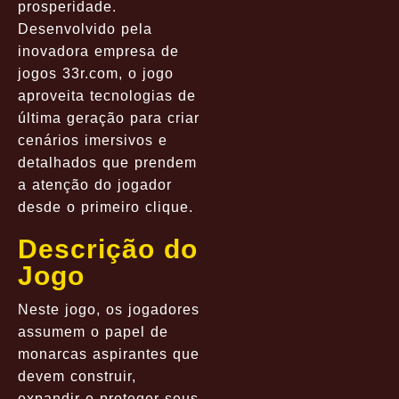
prosperidade.
Desenvolvido pela
inovadora empresa de
jogos 33r.com, o jogo
aproveita tecnologias de
última geração para criar
cenários imersivos e
detalhados que prendem
a atenção do jogador
desde o primeiro clique.
Descrição do
Jogo
Neste jogo, os jogadores
assumem o papel de
monarcas aspirantes que
devem construir,
expandir e proteger seus