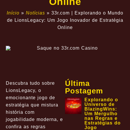
Online
Início
»
Notícias
»
33r.com | Explorando o Mundo
de LionsLegacy: Um Jogo Inovador de Estratégia
Online
Última
Descubra tudo sobre
Postagem
LionsLegacy, o
emocionante jogo de
Explorando o
Universo de
estratégia que mistura
BlazingWins:
história com
Um Mergulho
nas Regras e
jogabilidade moderna, e
Estratégias do
confira as regras
Jogo