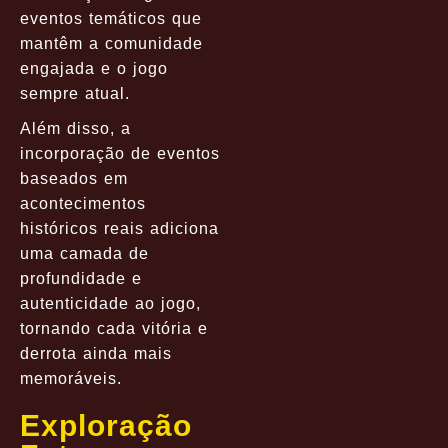
eventos temáticos que
mantêm a comunidade
engajada e o jogo
sempre atual.
Além disso, a
incorporação de eventos
baseados em
acontecimentos
históricos reais adiciona
uma camada de
profundidade e
autenticidade ao jogo,
tornando cada vitória e
derrota ainda mais
memoráveis.
Exploração