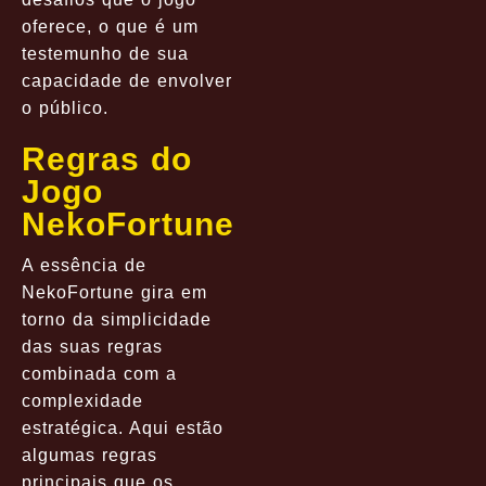
oferece, o que é um
testemunho de sua
capacidade de envolver
o público.
Regras do
Jogo
NekoFortune
A essência de
NekoFortune gira em
torno da simplicidade
das suas regras
combinada com a
complexidade
estratégica. Aqui estão
algumas regras
principais que os