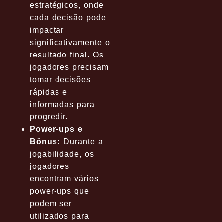
estratégicos, onde
cada decisão pode
impactar
significativamente o
resultado final. Os
jogadores precisam
tomar decisões
rápidas e
informadas para
progredir.
Power-ups e
Bônus:
Durante a
jogabilidade, os
jogadores
encontram vários
power-ups que
podem ser
utilizados para