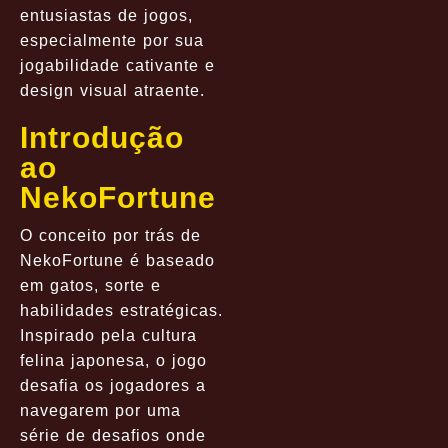
entusiastas de jogos,
especialmente por sua
jogabilidade cativante e
design visual atraente.
Introdução
ao
NekoFortune
O conceito por trás de
NekoFortune é baseado
em gatos, sorte e
habilidades estratégicas.
Inspirado pela cultura
felina japonesa, o jogo
desafia os jogadores a
navegarem por uma
série de desafios onde