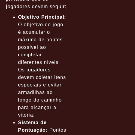
jogadores devem seguir:
Objetivo Principal:
O objetivo do jogo
é acumular o
máximo de pontos
possível ao
completar
diferentes níveis.
Os jogadores
devem coletar itens
especiais e evitar
armadilhas ao
longo do caminho
para alcançar a
vitória.
Sistema de
Pontuação:
Pontos