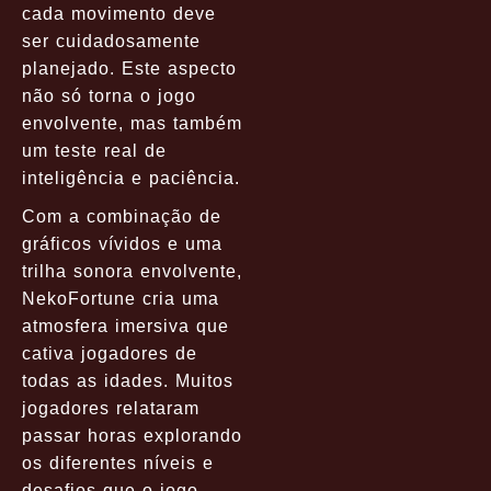
cada movimento deve
ser cuidadosamente
planejado. Este aspecto
não só torna o jogo
envolvente, mas também
um teste real de
inteligência e paciência.
Com a combinação de
gráficos vívidos e uma
trilha sonora envolvente,
NekoFortune cria uma
atmosfera imersiva que
cativa jogadores de
todas as idades. Muitos
jogadores relataram
passar horas explorando
os diferentes níveis e
desafios que o jogo