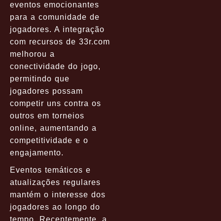
eventos emocionantes
para a comunidade de
jogadores. A integração
com recursos de 33r.com
melhorou a
conectividade do jogo,
permitindo que
jogadores possam
competir uns contra os
outros em torneios
online, aumentando a
competitividade e o
engajamento.
Eventos temáticos e
atualizações regulares
mantém o interesse dos
jogadores ao longo do
tempo. Recentemente, a