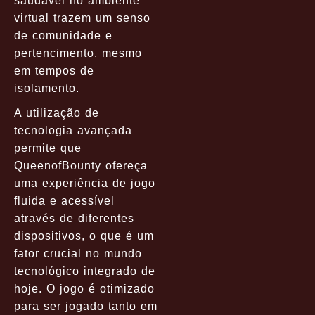
saudável no ambiente
virtual trazem um senso
de comunidade e
pertencimento, mesmo
em tempos de
isolamento.
A utilização de
tecnologia avançada
permite que
QueenofBounty ofereça
uma experiência de jogo
fluida e acessível
através de diferentes
dispositivos, o que é um
fator crucial no mundo
tecnológico integrado de
hoje. O jogo é otimizado
para ser jogado tanto em