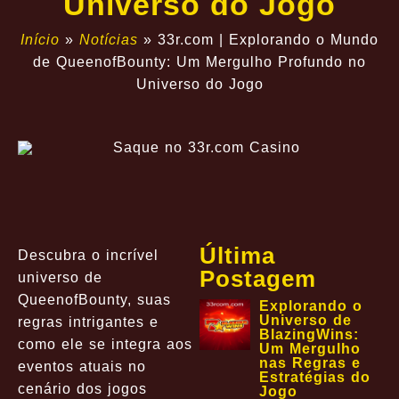
Universo do Jogo
Início
»
Notícias
»
33r.com | Explorando o Mundo
de QueenofBounty: Um Mergulho Profundo no
Universo do Jogo
Última
Descubra o incrível
Postagem
universo de
QueenofBounty, suas
Explorando o
Universo de
regras intrigantes e
BlazingWins:
como ele se integra aos
Um Mergulho
nas Regras e
eventos atuais no
Estratégias do
cenário dos jogos
Jogo