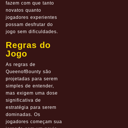
fazem com que tanto
novatos quanto
jogadores experientes
possam desfrutar do
jogo sem dificuldades.
Regras do
Jogo
As regras de
QueenofBounty são
projetadas para serem
simples de entender,
mas exigem uma dose
significativa de
estratégia para serem
dominadas. Os
jogadores começam sua