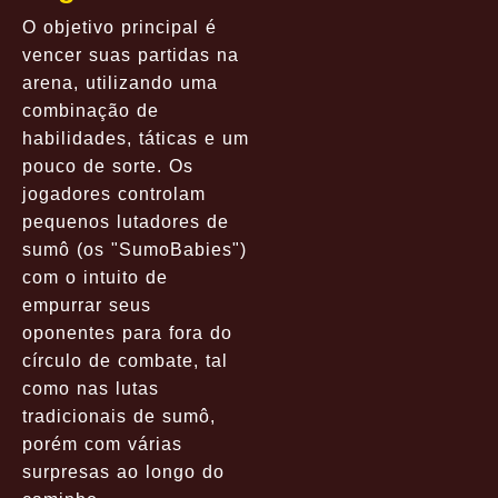
O objetivo principal é
vencer suas partidas na
arena, utilizando uma
combinação de
habilidades, táticas e um
pouco de sorte. Os
jogadores controlam
pequenos lutadores de
sumô (os "SumoBabies")
com o intuito de
empurrar seus
oponentes para fora do
círculo de combate, tal
como nas lutas
tradicionais de sumô,
porém com várias
surpresas ao longo do