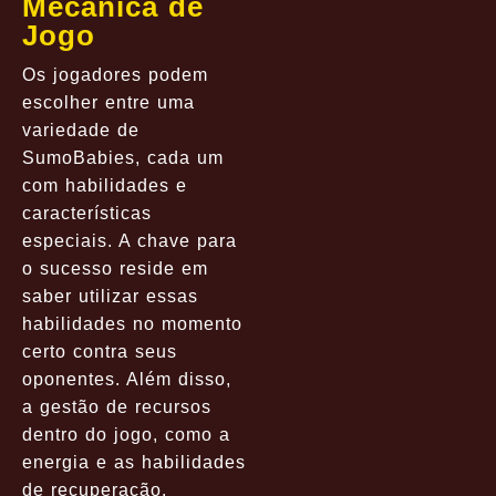
Mecânica de
Jogo
Os jogadores podem
escolher entre uma
variedade de
SumoBabies, cada um
com habilidades e
características
especiais. A chave para
o sucesso reside em
saber utilizar essas
habilidades no momento
certo contra seus
oponentes. Além disso,
a gestão de recursos
dentro do jogo, como a
energia e as habilidades
de recuperação,