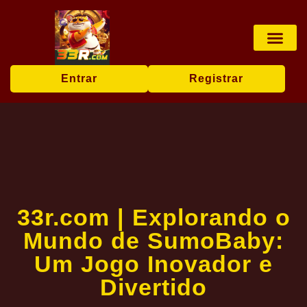
Esportes virtua
Jogos de ro
Jogos de cartas
Contate-nos
Notícias da Marca
Entrar
Registrar
33r.com | Explorando o
Mundo de SumoBaby:
Um Jogo Inovador e
Divertido