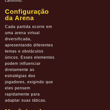
caminho.
Configuração
da Arena
Cada partida ocorre em
uma arena virtual
diversificada,
apresentando diferentes
temas e obstáculos
únicos. Esses elementos
podem influenciar
diretamente as
estratégias dos
jogadores, exigindo que
eles pensem
rapidamente para
adaptar suas táticas.