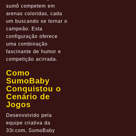
sumô competem em
arenas coloridas, cada
um buscando se tornar o
campeão. Esta
configuração oferece
uma combinação
fascinante de humor e
competição acirrada.
Como
SumoBaby
Conquistou o
Cenário de
Jogos
Desenvolvido pela
equipe criativa da
33r.com, SumoBaby