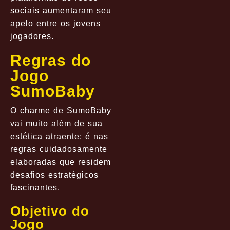
sociais aumentaram seu
apelo entre os jovens
jogadores.
Regras do
Jogo
SumoBaby
O charme de SumoBaby
vai muito além de sua
estética atraente; é nas
regras cuidadosamente
elaboradas que residem
desafios estratégicos
fascinantes.
Objetivo do
Jogo