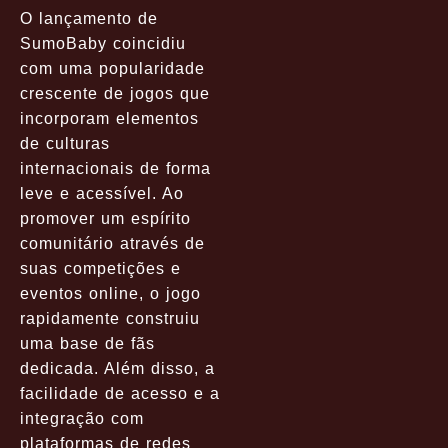
O lançamento de
SumoBaby coincidiu
com uma popularidade
crescente de jogos que
incorporam elementos
de culturas
internacionais de forma
leve e acessível. Ao
promover um espírito
comunitário através de
suas competições e
eventos online, o jogo
rapidamente construiu
uma base de fãs
dedicada. Além disso, a
facilidade de acesso e a
integração com
plataformas de redes