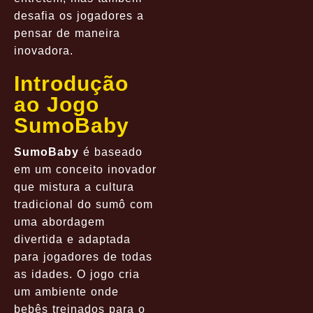
desafia os jogadores a
pensar de maneira
inovadora.
Introdução
ao Jogo
SumoBaby
SumoBaby
é baseado
em um conceito inovador
que mistura a cultura
tradicional do sumô com
uma abordagem
divertida e adaptada
para jogadores de todas
as idades. O jogo cria
um ambiente onde
bebês treinados para o