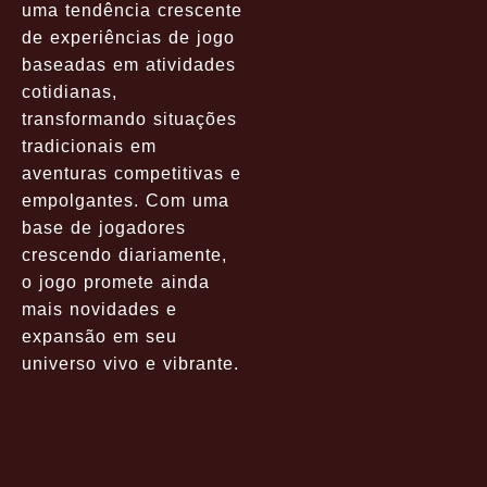
uma tendência crescente
de experiências de jogo
baseadas em atividades
cotidianas,
transformando situações
tradicionais em
aventuras competitivas e
empolgantes. Com uma
base de jogadores
crescendo diariamente,
o jogo promete ainda
mais novidades e
expansão em seu
universo vivo e vibrante.