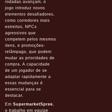
rodadas avançam, o
jogo introduz novos
elementos desafiadores,
como corredores mais
estreitos, NPCs
agressivos que
competem pelos mesmos
itens, e promoções-
relâmpago, que podem
mudar as prioridades de
compra. A capacidade
de um jogador de se
adaptar rapidamente a
essas mudanças é
essencial para se
destacar.
Em
SupermarketSpree
,
o trabalho em equipe