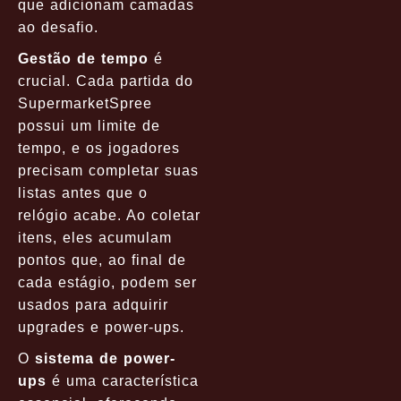
que adicionam camadas
ao desafio.
Gestão de tempo
é
crucial. Cada partida do
SupermarketSpree
possui um limite de
tempo, e os jogadores
precisam completar suas
listas antes que o
relógio acabe. Ao coletar
itens, eles acumulam
pontos que, ao final de
cada estágio, podem ser
usados para adquirir
upgrades e power-ups.
O
sistema de power-
ups
é uma característica