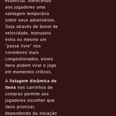
essencial, oferecendo
aos jogadores uma
vantagem temporária
sobre seus adversários.
Seja através de boost de
velocidade, manuseio
extra ou mesmo um
"passe livre" nos
corredores mais
congestionados, esses
itens podem virar o jogo
em momentos críticos.
A
listagem dinâmica de
itens
nos carrinhos de
compras permite aos
jogadores escolher que
itens priorizar,
dependendo da situação