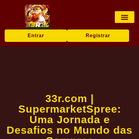
Esportes virtua
Jogos de ro
Jogos de cartas
Contate-nos
Notícias da Marca
Entrar
Registrar
33r.com |
SupermarketSpree:
Uma Jornada e
Desafios no Mundo das