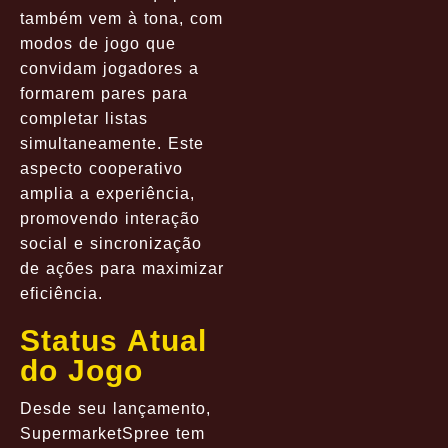
também vem à tona, com
modos de jogo que
convidam jogadores a
formarem pares para
completar listas
simultaneamente. Este
aspecto cooperativo
amplia a experiência,
promovendo interação
social e sincronização
de ações para maximizar
eficiência.
Status Atual
do Jogo
Desde seu lançamento,
SupermarketSpree
tem