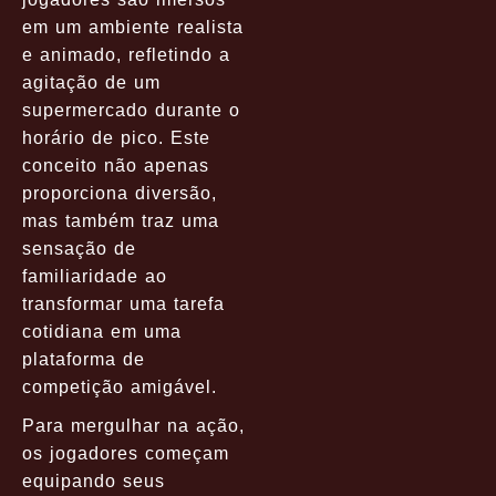
em um ambiente realista
e animado, refletindo a
agitação de um
supermercado durante o
horário de pico. Este
conceito não apenas
proporciona diversão,
mas também traz uma
sensação de
familiaridade ao
transformar uma tarefa
cotidiana em uma
plataforma de
competição amigável.
Para mergulhar na ação,
os jogadores começam
equipando seus