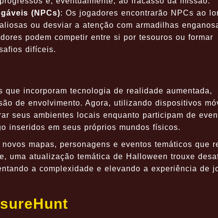
progressos e, eventualmente, ao fracasso da missão.
gáveis (NPCs)
: Os jogadores encontrarão NPCs ao l
aliosas ou desviar a atenção com armadilhas enganos
adores podem competir entre si por tesouros ou formar
afios difíceis.
s que incorporam tecnologia de realidade aumentada,
o de envolvimento. Agora, utilizando dispositivos mó
rar seus ambientes locais enquanto participam de eve
go inseridos em seus próprios mundos físicos.
m novos mapas, personagens e eventos temáticos que r
e, uma atualização temática de Halloween trouxe desa
entando a complexidade e elevando a experiência de j
asureHunt