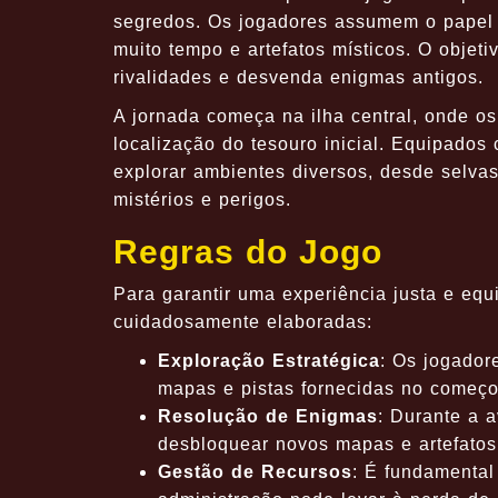
segredos. Os jogadores assumem o papel 
muito tempo e artefatos místicos. O objeti
rivalidades e desvenda enigmas antigos.
A jornada começa na ilha central, onde o
localização do tesouro inicial. Equipados
explorar ambientes diversos, desde selva
mistérios e perigos.
Regras do Jogo
Para garantir uma experiência justa e equ
cuidadosamente elaboradas:
Exploração Estratégica
: Os jogador
mapas e pistas fornecidas no começ
Resolução de Enigmas
: Durante a 
desbloquear novos mapas e artefatos.
Gestão de Recursos
: É fundamental