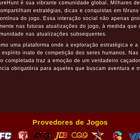
reHunt é sua vibrante comunidade global. Milhares de
compartilham estratégias, dicas e conquistas em fóruns
contínua do jogo. Essa interação social não apenas pr
mente nas futuras atualizações do jogo, à medida que 
munidade nas atualizações subsequentes.
mo uma plataforma onde a exploração estratégica e a
 espírito inato de competição dos seres humanos. Nas
ão completada traz a emoção de um verdadeiro caçado
ncia obrigatória para aqueles que buscam aventura e mi
Provedores de Jogos